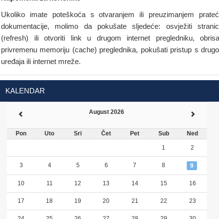
Ukoliko imate poteškoća s otvaranjem ili preuzimanjem prate
dokumentacije, molimo da pokušate sljedeće: osvježiti strani
(refresh) ili otvoriti link u drugom internet pregledniku, obrisa
privremenu memoriju (cache) preglednika, pokušati pristup s drug
uređaja ili internet mreže.
KALENDAR
August 2026
Pon
Uto
Sri
Čet
Pet
Sub
Ned
1
2
3
4
5
6
7
8
9
10
11
12
13
14
15
16
17
18
19
20
21
22
23
24
25
26
27
28
29
30