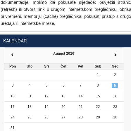
dokumentacije, molimo da pokušate sljedeće: osvježiti strani
(refresh) ili otvoriti link u drugom internetskom pregledniku, obrisa
privremenu memoriju (cache) preglednika, pokušati pristup s drug
uređaja ili internetske mreže.
KALENDAR
August 2026
Pon
Uto
Sri
Čet
Pet
Sub
Ned
1
2
3
4
5
6
7
8
9
10
11
12
13
14
15
16
17
18
19
20
21
22
23
24
25
26
27
28
29
30
31