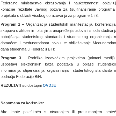
Federalno ministarstvo obrazovanja i nauke/znanosti objavlju
konačne rezultate Javnog poziva za (su)finansiranje programa
projekata u oblasti visokog obrazovanja za programe 1 i 3:
Program 1
– Organizacija studentskih manifestacija, konferencija
skupova o aktuelnim pitanjima unapređenja uslova i ishoda studiranj
poboljšanja studentskog standarda i studentskog organiziranja 
domaćem i međunarodnom nivou, te obilježavanje Međunarodn
dana studenata u Federaciji BiH;
Program 3
– Podrška izdavačkim projektima (printani mediji)
uspostavi elektronskih baza podataka u oblasti studentsk
informiranja, stipendiranja, organiziranja i studentskog standarda 
području Federacije BiH.
REZULTATI
su dostupni
OVDJE
Napomena za korisnike:
Ako imate poteškoća s otvaranjem ili preuzimanjem prate