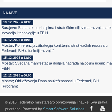
NAJAVE
19. 12. 2025 u 10:00
Sarajevo: Sastanak o principima i strateškim ciljevima razvoja nauk
inovacija i tehnologije u FBiH
16. 12. 2025 u 10:00
Mostar: Konferencija „Strategija korištenja istraživačkih resursa u
Federaciji BiH u funkciji razvoja“
15. 12. 2025 u 13:00
Mostar: Svečana manifestacija dodjela nagrada najboljim učenicima
FBiH
12. 12. 2025 u 00:00
Mostar; Obilježavanja Dana nauke/znanosti u Federaciji BiH
(Program)
© 2016 Federalno ministarstvo obrazovanja i nauke. Sva prava
pridržana. Powered by
Smart
Software
Solutions