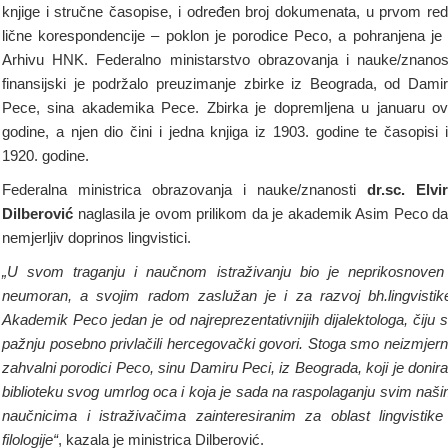
knjige i stručne časopise, i određen broj dokumenata, u prvom re
lične korespondencije – poklon je porodice Peco, a pohranjena je
Arhivu HNK. Federalno ministarstvo obrazovanja i nauke/znanos
finansijski je podržalo preuzimanje zbirke iz Beograda, od Dami
Pece, sina akademika Pece. Zbirka je dopremljena u januaru o
godine, a njen dio čini i jedna knjiga iz 1903. godine te časopisi 
1920. godine.
Federalna ministrica obrazovanja i nauke/znanosti
dr.sc. Elvi
Dilberović
naglasila je ovom prilikom da je akademik Asim Peco d
nemjerljiv doprinos lingvistici.
„U svom traganju i naučnom istraživanju bio je neprikosnoven
neumoran, a svojim radom zaslužan je i za razvoj bh.lingvistik
Akademik Peco jedan je od najreprezentativnijih dijalektologa, čiju 
pažnju posebno privlačili hercegovački govori. Stoga smo neizmjer
zahvalni porodici Peco, sinu Damiru Peci, iz Beograda, koji je donir
biblioteku svog umrlog oca i koja je sada na raspolaganju svim naš
naučnicima i istraživačima zainteresiranim za oblast lingvistike
filologije“
, kazala je ministrica Dilberović.