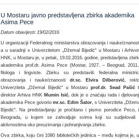
U Mostaru javno predstavljena zbirka akademika
Asima Pece
Datum obavijesti: 19/02/2016
U organizaciji Federalnog ministarstva obrazovanja i nauke/znanost
a u saradnji s Univerzitetom „Džemal Bijedić“ u Mostaru i Arhiv
HNK, u Mostaru je, u petak, 19.02.2016. godine, predstavljena zbir
akademika prof.dr. Asima Pece (Mostar, 1927. – Beograd, 2011.
filologa i lingviste. Zbirku su predstavili: federalna ministri
obrazovanja i nauke/znanosti
dr.sc. Elvira Dilberović
, rekt
Univerziteta „Džemal Bijedić“ u Mostaru
prof.dr. Sead Pašić
t
direktor Arhiva HNK
Mumin Isić
, dok je o značaju rada i djelovan
akademika Pece govorio
mr.sc. Edim Šator
, s Univerziteta „Džem
Bijedić“. Na predstavljanju je pročitano i pismo porodice Peco, 
Beograda, u kojem se zahvaljuje svima koji su sudjelovali
aktivnostima oko preuzimanja i pohranjivanja zbirke.
Ova zbirka, koju čini 1080 bibliotečkih jedinica – među kojima je, 