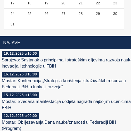
17
18
19
20
21
22
23
24
25
26
27
28
29
30
31
NAJAVE
19. 12. 2025 u 10:00
Sarajevo: Sastanak o principima i strateškim ciljevima razvoja nauk
inovacija i tehnologije u FBiH
16. 12. 2025 u 10:00
Mostar: Konferencija „Strategija korištenja istraživačkih resursa u
Federaciji BiH u funkciji razvoja“
15. 12. 2025 u 13:00
Mostar: Svečana manifestacija dodjela nagrada najboljim učenicima
FBiH
12. 12. 2025 u 00:00
Mostar; Obilježavanja Dana nauke/znanosti u Federaciji BiH
(Program)