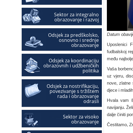
Sektor za integralno
obrazovanje i razvoj
Odsjek za predškolsko,
Datum obavije
osnovno i srednje
obrazovanje
Uposlenici F
fudbalskoj r
među najbolje
Odsjek za koordinaciju
obrazovnih i udžbeničkih
Vaša borbenos
politika
uz vjeru, dis
nove, zlatne 
Odsjek za nostrifikaciju,
djece i mladi
povezivanje s tržištem
rada i obrazovanje
Hvala vam št
odrasli
navijanju. Že
dalje činiti p
Sektor za visoko
obrazovanje
Čestitamo, Z