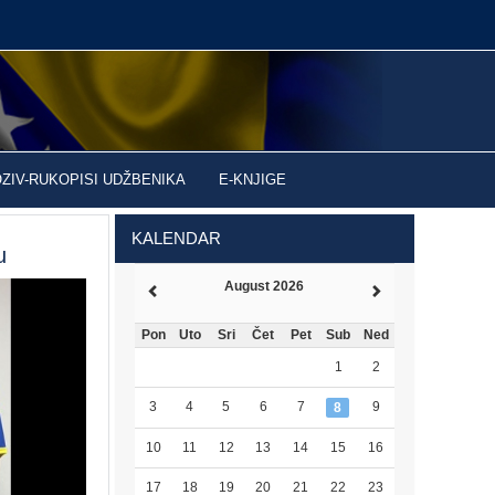
OZIV-RUKOPISI UDŽBENIKA
E-KNJIGE
KALENDAR
u
August 2026
Pon
Uto
Sri
Čet
Pet
Sub
Ned
1
2
3
4
5
6
7
9
8
10
11
12
13
14
15
16
17
18
19
20
21
22
23