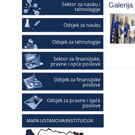
Sektor za nauku i
Galerija
tehnologije
Odsjek za nauku
Odsjek za tehnologije
Sektor za finansijske,
pravne i opće poslove
Odsjek za finansijske
poslove
Odsjek za pravne i opće
poslove
MAPA USTANOVA/INSTITUCIJA