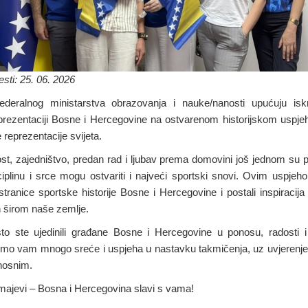
sti: 25. 06. 2026
ederalnog ministarstva obrazovanja i nauke/nanosti upućuju isk
eprezentaciji Bosne i Hercegovine na ostvarenom historijskom uspje
 reprezentacije svijeta.
t, zajedništvo, predan rad i ljubav prema domovini još jednom su 
ciplinu i srce mogu ostvariti i najveći sportski snovi. Ovim uspjeho
stranice sportske historije Bosne i Hercegovine i postali inspiracij
h širom naše zemlje.
o ste ujedinili građane Bosne i Hercegovine u ponosu, radosti 
limo vam mnogo sreće i uspjeha u nastavku takmičenja, uz uvjerenje
onosnim.
majevi – Bosna i Hercegovina slavi s vama!