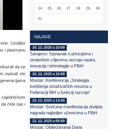
24
25
26
27
28
29
30
31
NAJAVE
rene čestitke
19. 12. 2025 u 10:00
hu i plasmanu
Sarajevo: Sastanak o principima i
strateškim ciljevima razvoja nauke,
inovacija i tehnologije u FBiH
pokazali da se
m ispisali ste
16. 12. 2025 u 10:00
Mostar: Konferencija „Strategija
a generacijama
korištenja istraživačkih resursa u
Federaciji BiH u funkciji razvoja“
i zajedničkom
15. 12. 2025 u 13:00
 da ćete nas i
Mostar: Svečana manifestacija dodjela
nagrada najboljim učenicima u FBiH
12. 12. 2025 u 00:00
Mostar; Obilježavanja Dana