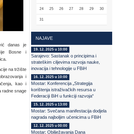
24
25
26
27
28
29
30
31
NAJAVE
vić danas je
19. 12. 2025 u 10:00
cije Bosne i
Sarajevo: Sastanak o principima i
nica.
strateškim ciljevima razvoja nauke,
inovacija i tehnologije u FBiH
ije na tržište
obrazovanja i
16. 12. 2025 u 10:00
Mostar: Konferencija „Strategija
učenja, kao i
korištenja istraživačkih resursa u
ja radne snage
Federaciji BiH u funkciji razvoja“
15. 12. 2025 u 13:00
Mostar: Svečana manifestacija dodjela
nagrada najboljim učenicima u FBiH
12. 12. 2025 u 00:00
Mostar; Obilježavanja Dana