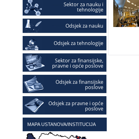
Sektor za nauku i
tehnologije
Odsjek za nauku
Odsjek za tehnologije
Sektor za finansijske,
pravne i opće poslove
Odsjek za finansijske
poslove
Odsjek za pravne i opće
poslove
MAPA USTANOVA/INSTITUCIJA