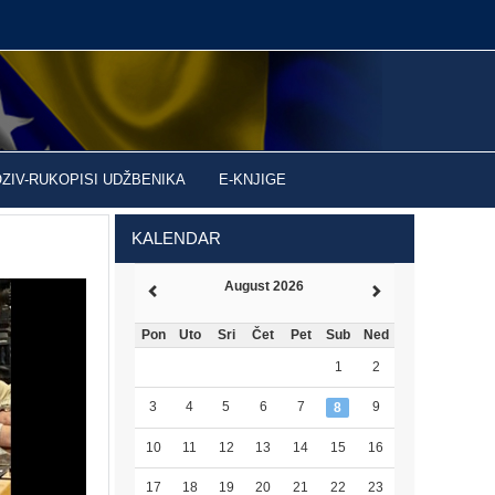
OZIV-RUKOPISI UDŽBENIKA
E-KNJIGE
KALENDAR
August 2026
Pon
Uto
Sri
Čet
Pet
Sub
Ned
1
2
3
4
5
6
7
9
8
10
11
12
13
14
15
16
17
18
19
20
21
22
23