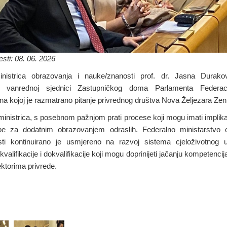
sti: 08. 06. 2026
inistrica obrazovanja i nauke/znanosti prof. dr. Jasna Durako
la vanrednoj sjednici Zastupničkog doma Parlamenta Federa
a kojoj je razmatrano pitanje privrednog društva Nova Željezara Ze
inistrica, s posebnom pažnjom prati procese koji mogu imati implikac
be za dodatnim obrazovanjem odraslih. Federalno ministarstvo 
ti kontinuirano je usmjereno na razvoj sistema cjeloživotnog 
valifikacije i dokvalifikacije koji mogu doprinijeti jačanju kompetenci
ektorima privrede.