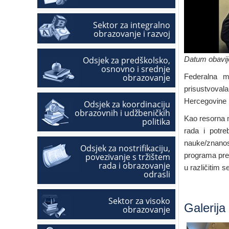
Sektor za integralno
obrazovanje i razvoj
Odsjek za predškolsko,
Datum obavije
osnovno i srednje
obrazovanje
Federalna m
prisustvova
Hercegovine n
Odsjek za koordinaciju
obrazovnih i udžbeničkih
Kao resorna m
politika
rada i potre
nauke/znanos
Odsjek za nostrifikaciju,
programa prek
povezivanje s tržištem
rada i obrazovanje
u različitim s
odrasli
Sektor za visoko
Galerija
obrazovanje