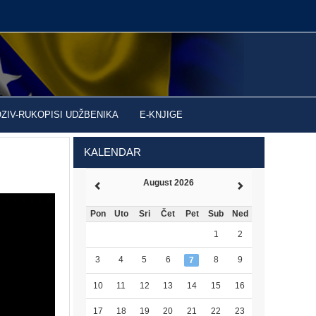
OZIV-RUKOPISI UDŽBENIKA
E-KNJIGE
KALENDAR
August 2026
Pon
Uto
Sri
Čet
Pet
Sub
Ned
1
2
3
4
5
6
8
9
7
10
11
12
13
14
15
16
17
18
19
20
21
22
23