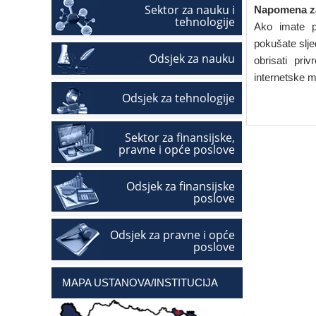
Sektor za nauku i
Napomena za
tehnologije
Ako imate p
pokušate sljed
Odsjek za nauku
obrisati pri
internetske 
Odsjek za tehnologije
Sektor za finansijske,
pravne i opće poslove
Odsjek za finansijske
poslove
Odsjek za pravne i opće
poslove
MAPA USTANOVA/INSTITUCIJA