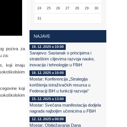
24
25
26
27
28
29
30
31
NAJAVE
19. 12. 2025 u 10:00
nog poziva za
Sarajevo: Sastanak o principima i
u za:
strateškim ciljevima razvoja nauke,
inovacija i tehnologije u FBiH
, koji imaju
isokoškolskim
16. 12. 2025 u 10:00
Mostar: Konferencija „Strategija
korištenja istraživačkih resursa u
cegovine koji
Federaciji BiH u funkciji razvoja“
visokoškolskim
15. 12. 2025 u 13:00
Mostar: Svečana manifestacija dodjela
nagrada najboljim učenicima u FBiH
12. 12. 2025 u 00:00
Mostar; Obilježavanja Dana