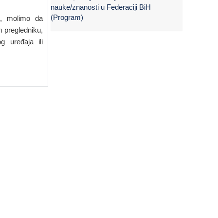
nauke/znanosti u Federaciji BiH
(Program)
e, molimo da
om pregledniku,
g uređaja ili