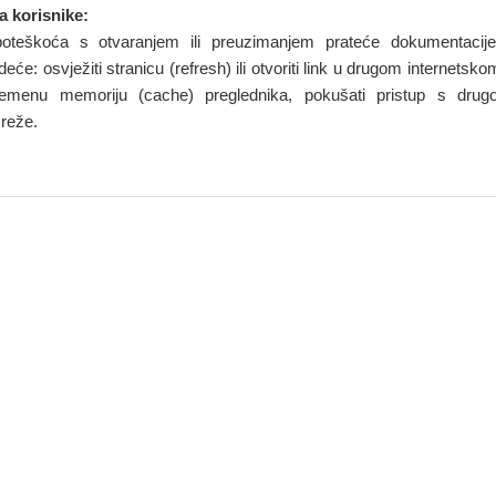
 korisnike:
oteškoća s otvaranjem ili preuzimanjem prateće dokumentacij
eće: osvježiti stranicu (refresh) ili otvoriti link u drugom internetsk
vremenu memoriju (cache) preglednika, pokušati pristup s drugo
mreže.