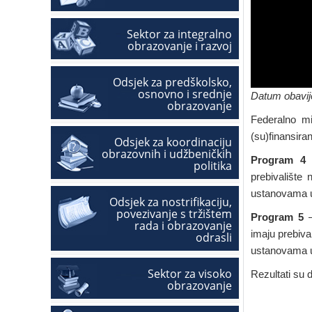
Sektor za integralno
obrazovanje i razvoj
Odsjek za predškolsko,
osnovno i srednje
Datum obavije
obrazovanje
Federalno mi
(su)finansira
Odsjek za koordinaciju
obrazovnih i udžbeničkih
Program 4
–
politika
prebivalište
ustanovama u
Odsjek za nostrifikaciju,
povezivanje s tržištem
Program 5
–
rada i obrazovanje
imaju prebiva
odrasli
ustanovama u
Sektor za visoko
Rezultati su 
obrazovanje