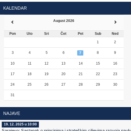
KALENDAR
August 2026
Pon
Uto
Sri
Čet
Pet
Sub
Ned
1
2
3
4
5
6
8
9
7
10
11
12
13
14
15
16
17
18
19
20
21
22
23
24
25
26
27
28
29
30
31
NAJAVE
19. 12. 2025 u 10:00
Sarajevo: Sastanak o principima i strateškim ciljevima razvoja nauk