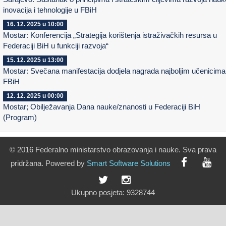
inovacija i tehnologije u FBiH
16. 12. 2025 u 10:00
Mostar: Konferencija „Strategija korištenja istraživačkih resursa u
Federaciji BiH u funkciji razvoja“
15. 12. 2025 u 13:00
Mostar: Svečana manifestacija dodjela nagrada najboljim učenicima
FBiH
12. 12. 2025 u 00:00
Mostar; Obilježavanja Dana nauke/znanosti u Federaciji BiH
(Program)
© 2016 Federalno ministarstvo obrazovanja i nauke. Sva prava
pridržana. Powered by
Smart
Software
Solutions
Ukupno posjeta:
9328744