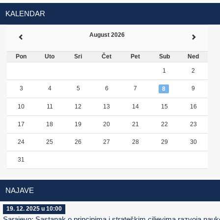
KALENDAR
August 2026
Pon
Uto
Sri
Čet
Pet
Sub
Ned
1
2
3
4
5
6
7
9
8
10
11
12
13
14
15
16
17
18
19
20
21
22
23
24
25
26
27
28
29
30
31
NAJAVE
19. 12. 2025 u 10:00
Sarajevo: Sastanak o principima i strateškim ciljevima razvoja nauk