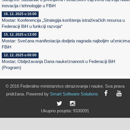
inovacija i tehnologije u FBiH
16. 12. 2025 u 10:00
Mostar: Konferencija „Strategija korištenja istraživačkih resursa u
Federaciji BiH u funkciji razvoja“
15. 12. 2025 u 13:00
Mostar: Svečana manifestacija dodjela nagrada najboljim učenicima
FBiH
12. 12. 2025 u 00:00
Mostar; Obilježavanja Dana nauke/znanosti u Federaciji BiH
(Program)
© 2016 Federalno ministarstvo obrazovanja i nauke. Sva prava
pridržana. Powered by
Smart
Software
Solutions
Ukupno posjeta:
9330091