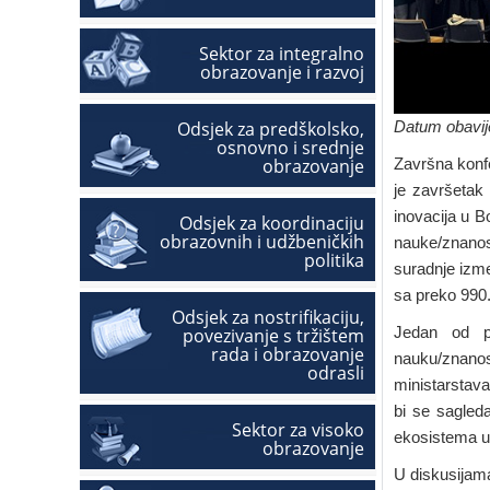
Sektor za integralno
obrazovanje i razvoj
Odsjek za predškolsko,
Datum obavije
osnovno i srednje
obrazovanje
Završna konf
je završetak
inovacija u B
Odsjek za koordinaciju
obrazovnih i udžbeničkih
nauke/znanos
politika
suradnje izme
sa preko 99
Odsjek za nostrifikaciju,
Jedan od pa
povezivanje s tržištem
rada i obrazovanje
nauku/znano
odrasli
ministarstava
bi se sagleda
Sektor za visoko
ekosistema u
obrazovanje
U diskusijama