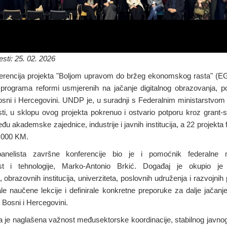
sti: 25. 02. 2026
erencija projekta "Boljom upravom do bržeg ekonomskog rasta" (EGG
 programa reformi usmjerenih na jačanje digitalnog obrazovanja, po
osni i Hercegovini. UNDP je, u suradnji s Federalnim ministarstvom
ti, u sklopu ovog projekta pokrenuo i ostvario potporu kroz grant-
đu akademske zajednice, industrije i javnih institucija, a 22 projekta 
0.000 KM.
nelista završne konferencije bio je i pomoćnik federalne m
st i tehnologije, Marko-Antonio Brkić. Događaj je okupio je 
, obrazovnih institucija, univerziteta, poslovnih udruženja i razvojnih
le naučene lekcije i definirale konkretne preporuke za dalje jačanj
 Bosni i Hercegovini.
 je naglašena važnost međusektorske koordinacije, stabilnog javnog 