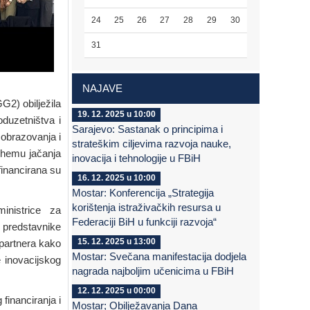
24
25
26
27
28
29
30
31
NAJAVE
2) obilježila
19. 12. 2025 u 10:00
duzetništva i
Sarajevo: Sastanak o principima i
 obrazovanja i
strateškim ciljevima razvoja nauke,
shemu jačanja
inovacija i tehnologije u FBiH
financirana su
16. 12. 2025 u 10:00
Mostar: Konferencija „Strategija
korištenja istraživačkih resursa u
inistrice za
Federaciji BiH u funkciji razvoja“
predstavnike
15. 12. 2025 u 13:00
 partnera kako
Mostar: Svečana manifestacija dodjela
e inovacijskog
nagrada najboljim učenicima u FBiH
12. 12. 2025 u 00:00
financiranja i
Mostar; Obilježavanja Dana