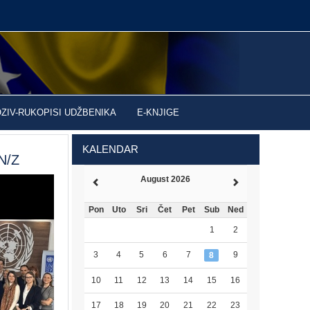
OZIV-RUKOPISI UDŽBENIKA
E-KNJIGE
KALENDAR
ON/Z
August 2026
Pon
Uto
Sri
Čet
Pet
Sub
Ned
1
2
3
4
5
6
7
9
8
10
11
12
13
14
15
16
17
18
19
20
21
22
23