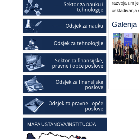
razvoja umije
Sektor za nauku i
tehnologije
usklađivanja
Galerija
Odsjek za nauku
Odsjek za tehnologije
Sektor za finansijske,
pravne i opće poslove
Odsjek za finansijske
poslove
Odsjek za pravne i opće
poslove
MAPA USTANOVA/INSTITUCIJA