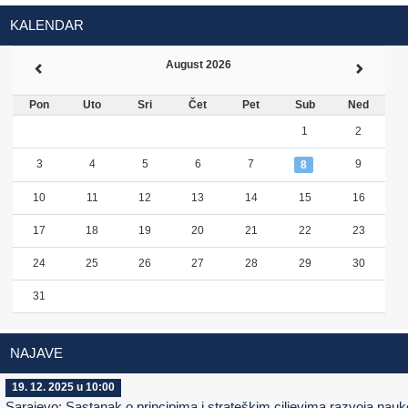
KALENDAR
August 2026
Pon
Uto
Sri
Čet
Pet
Sub
Ned
1
2
3
4
5
6
7
9
8
10
11
12
13
14
15
16
17
18
19
20
21
22
23
24
25
26
27
28
29
30
31
NAJAVE
19. 12. 2025 u 10:00
Sarajevo: Sastanak o principima i strateškim ciljevima razvoja nauk