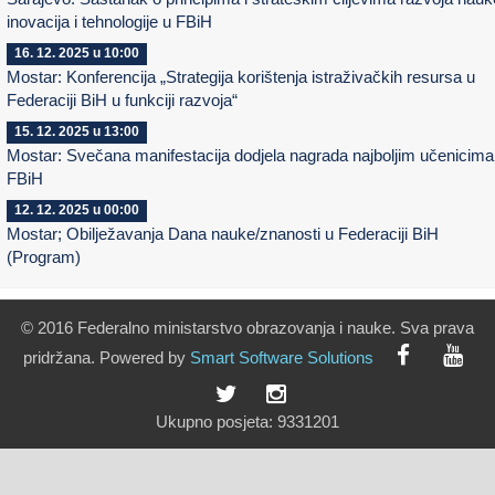
inovacija i tehnologije u FBiH
16. 12. 2025 u 10:00
Mostar: Konferencija „Strategija korištenja istraživačkih resursa u
Federaciji BiH u funkciji razvoja“
15. 12. 2025 u 13:00
Mostar: Svečana manifestacija dodjela nagrada najboljim učenicima
FBiH
12. 12. 2025 u 00:00
Mostar; Obilježavanja Dana nauke/znanosti u Federaciji BiH
(Program)
© 2016 Federalno ministarstvo obrazovanja i nauke. Sva prava
pridržana. Powered by
Smart
Software
Solutions
Ukupno posjeta:
9331201