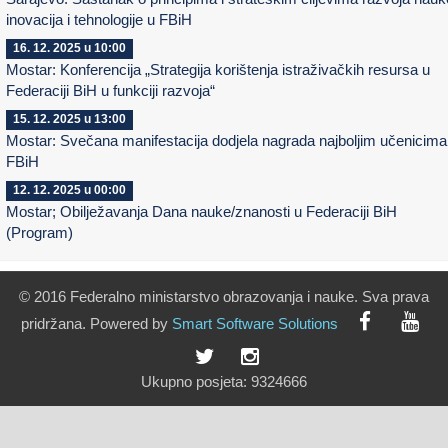
inovacija i tehnologije u FBiH
16. 12. 2025 u 10:00
Mostar: Konferencija „Strategija korištenja istraživačkih resursa u
Federaciji BiH u funkciji razvoja“
15. 12. 2025 u 13:00
Mostar: Svečana manifestacija dodjela nagrada najboljim učenicima
FBiH
12. 12. 2025 u 00:00
Mostar; Obilježavanja Dana nauke/znanosti u Federaciji BiH
(Program)
© 2016 Federalno ministarstvo obrazovanja i nauke. Sva prava
pridržana. Powered by
Smart
Software
Solutions
Ukupno posjeta:
9324666