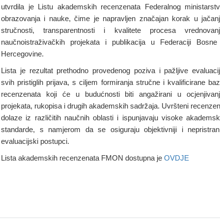
utvrdila je Listu akademskih recenzenata Federalnog ministarst
obrazovanja i nauke, čime je napravljen značajan korak u jačan
stručnosti, transparentnosti i kvalitete procesa vrednovan
naučnoistraživačkih projekata i publikacija u Federaciji Bosne
Hercegovine.
Lista je rezultat prethodno provedenog poziva i pažljive evaluaci
svih pristiglih prijava, s ciljem formiranja stručne i kvalificirane ba
recenzenata koji će u budućnosti biti angažirani u ocjenjivan
projekata, rukopisa i drugih akademskih sadržaja. Uvršteni recenzen
dolaze iz različitih naučnih oblasti i ispunjavaju visoke akadems
standarde, s namjerom da se osiguraju objektivniji i nepristrani
evaluacijski postupci.
Lista akademskih recenzenata FMON dostupna je
OVDJE