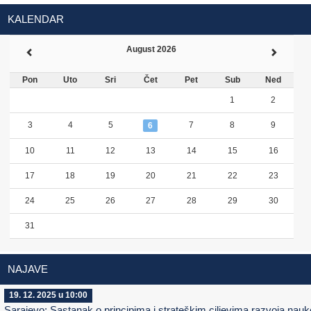
KALENDAR
August 2026
Pon
Uto
Sri
Čet
Pet
Sub
Ned
1
2
3
4
5
7
8
9
6
10
11
12
13
14
15
16
17
18
19
20
21
22
23
24
25
26
27
28
29
30
31
NAJAVE
19. 12. 2025 u 10:00
Sarajevo: Sastanak o principima i strateškim ciljevima razvoja nauk