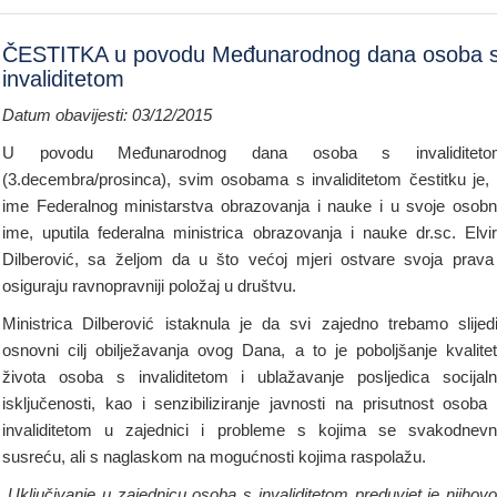
ČESTITKA u povodu Međunarodnog dana osoba 
invaliditetom
Datum obavijesti: 03/12/2015
U povodu Međunarodnog dana osoba s invaliditeto
(3.decembra/prosinca), svim osobama s invaliditetom čestitku je,
ime Federalnog ministarstva obrazovanja i nauke i u svoje osob
ime, uputila federalna ministrica obrazovanja i nauke dr.sc. Elvi
Dilberović, sa željom da u što većoj mjeri ostvare svoja prava
osiguraju ravnopravniji položaj u društvu.
Ministrica Dilberović istaknula je da svi zajedno trebamo slijedi
osnovni cilj obilježavanja ovog Dana, a to je poboljšanje kvalite
života osoba s invaliditetom i ublažavanje posljedica socijal
isključenosti, kao i senzibiliziranje javnosti na prisutnost osoba
invaliditetom u zajednici i probleme s kojima se svakodnev
susreću, ali s naglaskom na mogućnosti kojima raspolažu.
„Uključivanje u zajednicu osoba s invaliditetom preduvjet je njihov