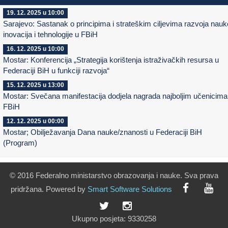
19. 12. 2025 u 10:00
Sarajevo: Sastanak o principima i strateškim ciljevima razvoja nauk
inovacija i tehnologije u FBiH
16. 12. 2025 u 10:00
Mostar: Konferencija „Strategija korištenja istraživačkih resursa u
Federaciji BiH u funkciji razvoja“
15. 12. 2025 u 13:00
Mostar: Svečana manifestacija dodjela nagrada najboljim učenicima
FBiH
12. 12. 2025 u 00:00
Mostar; Obilježavanja Dana nauke/znanosti u Federaciji BiH
(Program)
© 2016 Federalno ministarstvo obrazovanja i nauke. Sva prava
pridržana. Powered by
Smart
Software
Solutions
Ukupno posjeta:
9330258