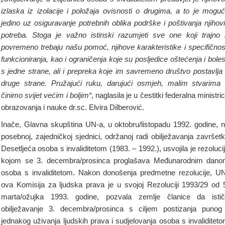
izlaska iz izolacije i položaja ovisnosti o drugima, a to je mogu
jedino uz osiguravanje potrebnih oblika podrške i poštivanja njihov
potreba. Stoga je važno istinski razumjeti sve one koji trajno i
povremeno trebaju našu pomoć, njihove karakteristike i specifičnos
funkcioniranja, kao i ograničenja koje su posljedice oštećenja i boles
s jedne strane, ali i prepreka koje im savremeno društvo postavlja
druge strane. Pružajući ruku, darujući osmjeh, malim stvarima
činimo svijet većim i boljim“
, naglasila je u čestitki federalna ministri
obrazovanja i nauke dr.sc. Elvira Dilberović.
Inače, Glavna skupština UN-a, u oktobru/listopadu 1992. godine, 
posebnoj, zajedničkoj sjednici, održanoj radi obilježavanja završet
Desetljeća osoba s invaliditetom (1983. – 1992.), usvojila je rezoluci
kojom se 3. decembra/prosinca proglašava Međunarodnim dan
osoba s invaliditetom. Nakon donošenja predmetne rezolucije, U
ova Komisija za ljudska prava je u svojoj Rezoluciji 1993/29 od 
marta/ožujka 1993. godine, pozvala zemlje članice da isti
obilježavanje 3. decembra/prosinca s ciljem postizanja punog
jednakog uživanja ljudskih prava i sudjelovanja osoba s invaliditet