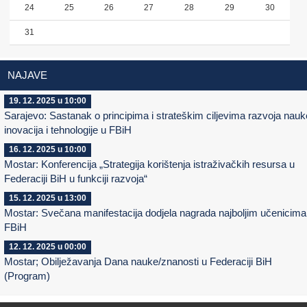
24
25
26
27
28
29
30
31
NAJAVE
19. 12. 2025 u 10:00
Sarajevo: Sastanak o principima i strateškim ciljevima razvoja nauk
inovacija i tehnologije u FBiH
16. 12. 2025 u 10:00
Mostar: Konferencija „Strategija korištenja istraživačkih resursa u
Federaciji BiH u funkciji razvoja“
15. 12. 2025 u 13:00
Mostar: Svečana manifestacija dodjela nagrada najboljim učenicima
FBiH
12. 12. 2025 u 00:00
Mostar; Obilježavanja Dana nauke/znanosti u Federaciji BiH
(Program)