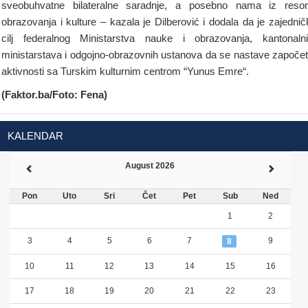
sveobuhvatne bilateralne saradnje, a posebno nama iz reso
obrazovanja i kulture – kazala je Dilberović i dodala da je zajednič
cilj federalnog Ministarstva nauke i obrazovanja, kantonaln
ministarstava i odgojno-obrazovnih ustanova da se nastave započe
aktivnosti sa Turskim kulturnim centrom “Yunus Emre“.
(Faktor.ba/Foto: Fena)
KALENDAR
August 2026
Pon
Uto
Sri
Čet
Pet
Sub
Ned
1
2
3
4
5
6
7
9
8
10
11
12
13
14
15
16
17
18
19
20
21
22
23