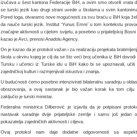
izučava u šest kantona Federacije BiH, a ovim smo otvorili vrata 
se turski jezik kao drugi strani uvede u školama u svim kantonim
Pored toga, otvaramo nove mogućnosti za svu braću u BiH koja že
da nauče turski jezik. Institut ‘Yunus Emre’ u tom kontekstu provo
značajne aktivnosti u cijelom svijetu, a posebno u prijateljskoj Bosni
kazao je Avci, prenosi Anadolu Agency.
On je kazao da je protokol važan i za realizaciju projekata bratimljen
škola u okviru kojeg je cilj da se što veći broj učenika iz BiH dovodi
Tursku i učenici iz Turske idu u BiH kako bi se upoznavali, učili
zajedničkoj kulturi i razmjenjivali iskustva i znanja.
U budućnosti ćemo posebno intenzivirati bilateralnu saradnju u oblas
obrazovanja, a ovaj sastanak je bio važan korak ka tom cilju
zaključio je turski ministar.
Federalna ministrica Dilberović je izjavila da je potpisani protok
nastavak saradnje dvije prijateljske zemlje i samo još jedan 
pokazatelja zajedničkih aktivnosti i ciljeva.
Ovaj protokol nam daje dodatne odgovornosti sa aspekt