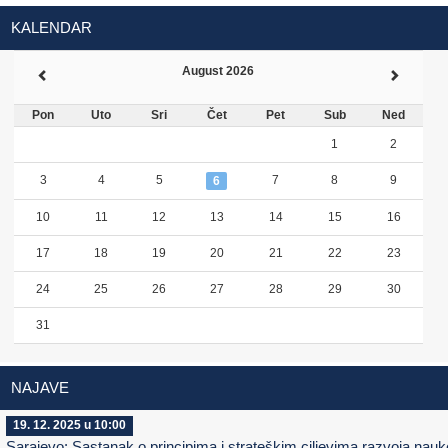
KALENDAR
August 2026
Pon
Uto
Sri
Čet
Pet
Sub
Ned
1
2
3
4
5
7
8
9
6
10
11
12
13
14
15
16
17
18
19
20
21
22
23
24
25
26
27
28
29
30
31
NAJAVE
19. 12. 2025 u 10:00
Sarajevo: Sastanak o principima i strateškim ciljevima razvoja nauk