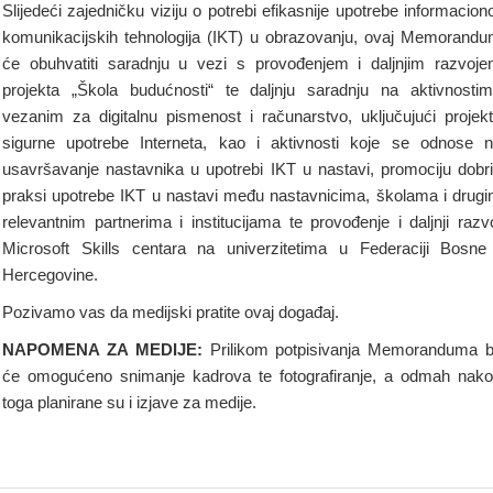
Slijedeći zajedničku viziju o potrebi efikasnije upotrebe informacion
komunikacijskih tehnologija (IKT) u obrazovanju, ovaj Memorand
će obuhvatiti saradnju u vezi s provođenjem i daljnjim razvoj
projekta „Škola budućnosti“ te daljnju saradnju na aktivnosti
vezanim za digitalnu pismenost i računarstvo, uključujući projek
sigurne upotrebe Interneta, kao i aktivnosti koje se odnose 
usavršavanje nastavnika u upotrebi IKT u nastavi, promociju dobr
praksi upotrebe IKT u nastavi među nastavnicima, školama i drug
relevantnim partnerima i institucijama te provođenje i daljnji razv
Microsoft Skills centara na univerzitetima u Federaciji Bosne
Hercegovine.
Pozivamo vas da medijski pratite ovaj događaj.
NAPOMENA ZA MEDIJE:
Prilikom potpisivanja Memoranduma b
će omogućeno snimanje kadrova te fotografiranje, a odmah nak
toga planirane su i izjave za medije.