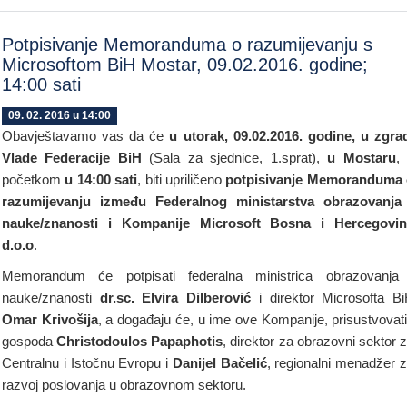
Potpisivanje Memoranduma o razumijevanju s
Microsoftom BiH Mostar, 09.02.2016. godine;
14:00 sati
09. 02. 2016 u 14:00
Obavještavamo vas da će
u utorak, 09.02.2016. godine, u zgra
Vlade Federacije BiH
(Sala za sjednice, 1.sprat),
u Mostaru
,
početkom
u 14:00 sati
, biti upriličeno
potpisivanje Memoranduma
razumijevanju između Federalnog ministarstva obrazovanja
nauke/znanosti i Kompanije Microsoft Bosna i Hercegovin
d.o.o
.
Memorandum će potpisati federalna ministrica obrazovanja
nauke/znanosti
dr.sc. Elvira Dilberović
i direktor Microsofta B
Omar Krivošija
, a događaju će, u ime ove Kompanije, prisustvovati
gospoda
Christodoulos Papaphotis
, direktor za obrazovni sektor 
Centralnu i Istočnu Evropu i
Danijel Bačelić
, regionalni menadžer 
razvoj poslovanja u obrazovnom sektoru.