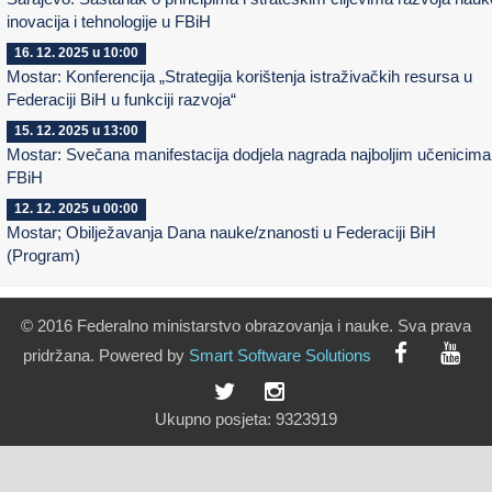
inovacija i tehnologije u FBiH
16. 12. 2025 u 10:00
Mostar: Konferencija „Strategija korištenja istraživačkih resursa u
Federaciji BiH u funkciji razvoja“
15. 12. 2025 u 13:00
Mostar: Svečana manifestacija dodjela nagrada najboljim učenicima
FBiH
12. 12. 2025 u 00:00
Mostar; Obilježavanja Dana nauke/znanosti u Federaciji BiH
(Program)
© 2016 Federalno ministarstvo obrazovanja i nauke. Sva prava
pridržana. Powered by
Smart
Software
Solutions
Ukupno posjeta:
9323919