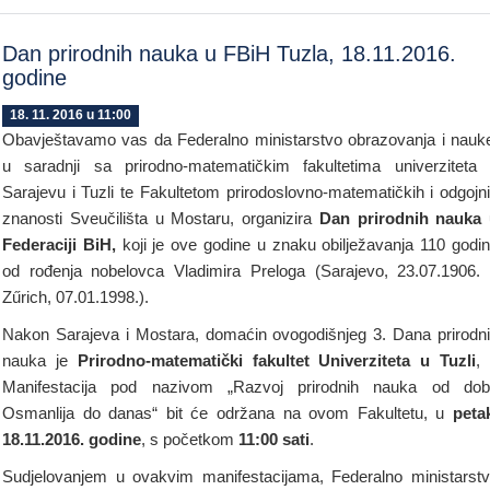
Dan prirodnih nauka u FBiH Tuzla, 18.11.2016.
godine
18. 11. 2016 u 11:00
Obavještavamo vas da Federalno ministarstvo obrazovanja i nauk
u saradnji sa prirodno-matematičkim fakultetima univerziteta
Sarajevu i Tuzli te Fakultetom prirodoslovno-matematičkih i odgojn
znanosti Sveučilišta u Mostaru, organizira
Dan prirodnih nauka
Federaciji BiH,
koji je ove godine u znaku obilježavanja 110 godi
od rođenja nobelovca Vladimira Preloga (Sarajevo, 23.07.1906.
Zűrich, 07.01.1998.).
Nakon Sarajeva i Mostara, domaćin ovogodišnjeg 3. Dana prirodn
nauka je
Prirodno-matematički fakultet Univerziteta u Tuzli
,
Manifestacija pod nazivom „Razvoj prirodnih nauka od do
Osmanlija do danas“ bit će održana na ovom Fakultetu, u
peta
18.11.2016. godine
, s početkom
11:00 sati
.
Sudjelovanjem u ovakvim manifestacijama, Federalno ministarst