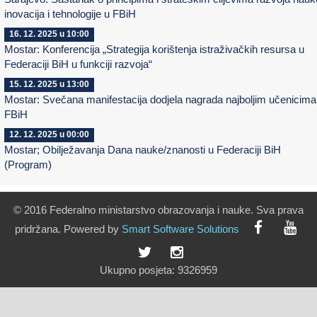
inovacija i tehnologije u FBiH
16. 12. 2025 u 10:00
Mostar: Konferencija „Strategija korištenja istraživačkih resursa u
Federaciji BiH u funkciji razvoja“
15. 12. 2025 u 13:00
Mostar: Svečana manifestacija dodjela nagrada najboljim učenicima
FBiH
12. 12. 2025 u 00:00
Mostar; Obilježavanja Dana nauke/znanosti u Federaciji BiH
(Program)
© 2016 Federalno ministarstvo obrazovanja i nauke. Sva prava
pridržana. Powered by
Smart
Software
Solutions
Ukupno posjeta:
9326959