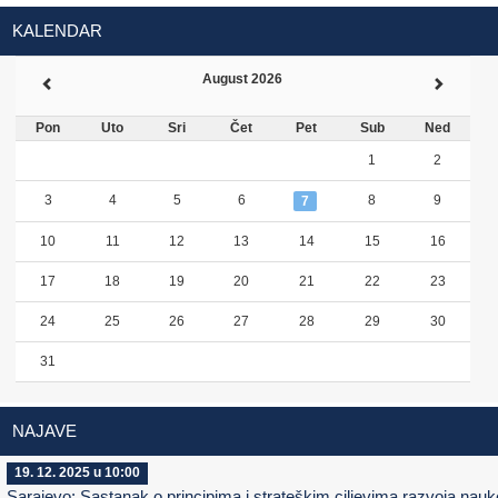
KALENDAR
August 2026
Pon
Uto
Sri
Čet
Pet
Sub
Ned
1
2
3
4
5
6
8
9
7
10
11
12
13
14
15
16
17
18
19
20
21
22
23
24
25
26
27
28
29
30
31
NAJAVE
19. 12. 2025 u 10:00
Sarajevo: Sastanak o principima i strateškim ciljevima razvoja nauk