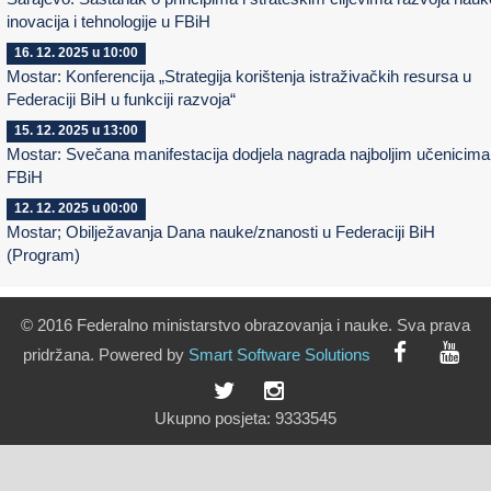
inovacija i tehnologije u FBiH
16. 12. 2025 u 10:00
Mostar: Konferencija „Strategija korištenja istraživačkih resursa u
Federaciji BiH u funkciji razvoja“
15. 12. 2025 u 13:00
Mostar: Svečana manifestacija dodjela nagrada najboljim učenicima
FBiH
12. 12. 2025 u 00:00
Mostar; Obilježavanja Dana nauke/znanosti u Federaciji BiH
(Program)
© 2016 Federalno ministarstvo obrazovanja i nauke. Sva prava
pridržana. Powered by
Smart
Software
Solutions
Ukupno posjeta:
9333545