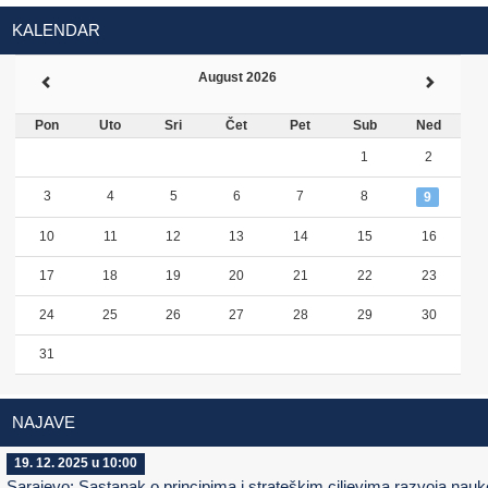
KALENDAR
August 2026
Pon
Uto
Sri
Čet
Pet
Sub
Ned
1
2
3
4
5
6
7
8
9
10
11
12
13
14
15
16
17
18
19
20
21
22
23
24
25
26
27
28
29
30
31
NAJAVE
19. 12. 2025 u 10:00
Sarajevo: Sastanak o principima i strateškim ciljevima razvoja nauk