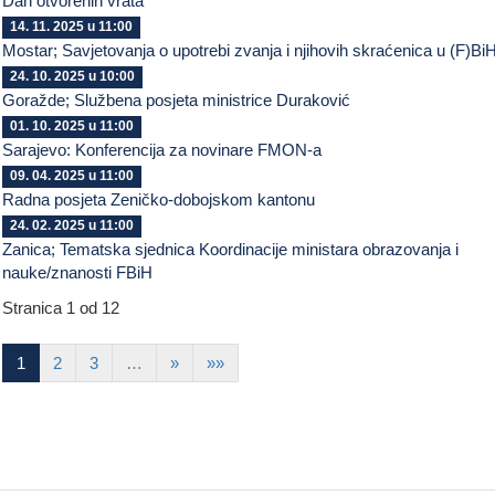
Dan otvorenih vrata
14. 11. 2025 u 11:00
Mostar; Savjetovanja o upotrebi zvanja i njihovih skraćenica u (F)Bi
24. 10. 2025 u 10:00
Goražde; Službena posjeta ministrice Duraković
01. 10. 2025 u 11:00
Sarajevo: Konferencija za novinare FMON-a
09. 04. 2025 u 11:00
Radna posjeta Zeničko-dobojskom kantonu
24. 02. 2025 u 11:00
Zanica; Tematska sjednica Koordinacije ministara obrazovanja i
nauke/znanosti FBiH
Stranica 1 od 12
1
2
3
…
»
»»