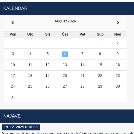
KALENDAR
August 2026
Pon
Uto
Sri
Čet
Pet
Sub
Ned
1
2
3
4
5
7
8
9
6
10
11
12
13
14
15
16
17
18
19
20
21
22
23
24
25
26
27
28
29
30
31
NAJAVE
19. 12. 2025 u 10:00
Sarajevo: Sastanak o principima i strateškim ciljevima razvoja nauk