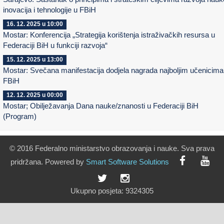
inovacija i tehnologije u FBiH
16. 12. 2025 u 10:00
Mostar: Konferencija „Strategija korištenja istraživačkih resursa u
Federaciji BiH u funkciji razvoja“
15. 12. 2025 u 13:00
Mostar: Svečana manifestacija dodjela nagrada najboljim učenicima
FBiH
12. 12. 2025 u 00:00
Mostar; Obilježavanja Dana nauke/znanosti u Federaciji BiH
(Program)
© 2016 Federalno ministarstvo obrazovanja i nauke. Sva prava
pridržana. Powered by
Smart
Software
Solutions
Ukupno posjeta:
9324305