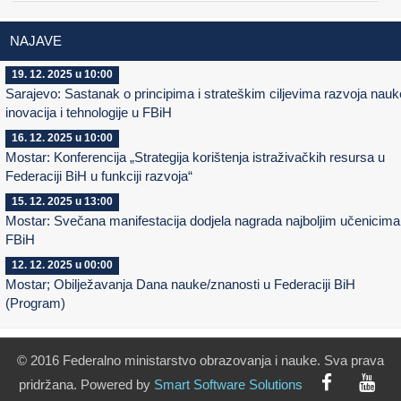
NAJAVE
19. 12. 2025 u 10:00
Sarajevo: Sastanak o principima i strateškim ciljevima razvoja nauk
inovacija i tehnologije u FBiH
16. 12. 2025 u 10:00
Mostar: Konferencija „Strategija korištenja istraživačkih resursa u
Federaciji BiH u funkciji razvoja“
15. 12. 2025 u 13:00
Mostar: Svečana manifestacija dodjela nagrada najboljim učenicima
FBiH
12. 12. 2025 u 00:00
Mostar; Obilježavanja Dana nauke/znanosti u Federaciji BiH
(Program)
© 2016 Federalno ministarstvo obrazovanja i nauke. Sva prava
pridržana. Powered by
Smart
Software
Solutions