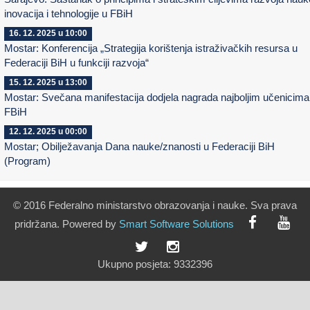
inovacija i tehnologije u FBiH
16. 12. 2025 u 10:00
Mostar: Konferencija „Strategija korištenja istraživačkih resursa u
Federaciji BiH u funkciji razvoja“
15. 12. 2025 u 13:00
Mostar: Svečana manifestacija dodjela nagrada najboljim učenicima
FBiH
12. 12. 2025 u 00:00
Mostar; Obilježavanja Dana nauke/znanosti u Federaciji BiH
(Program)
© 2016 Federalno ministarstvo obrazovanja i nauke. Sva prava
pridržana. Powered by
Smart
Software
Solutions
Ukupno posjeta:
9332396