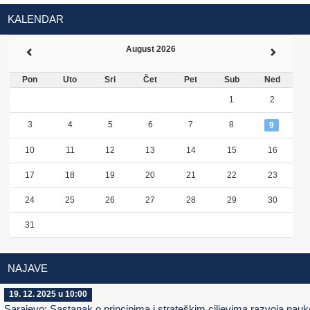
KALENDAR
August 2026
Pon
Uto
Sri
Čet
Pet
Sub
Ned
1
2
3
4
5
6
7
8
9
10
11
12
13
14
15
16
17
18
19
20
21
22
23
24
25
26
27
28
29
30
31
NAJAVE
19. 12. 2025 u 10:00
Sarajevo: Sastanak o principima i strateškim ciljevima razvoja nauk