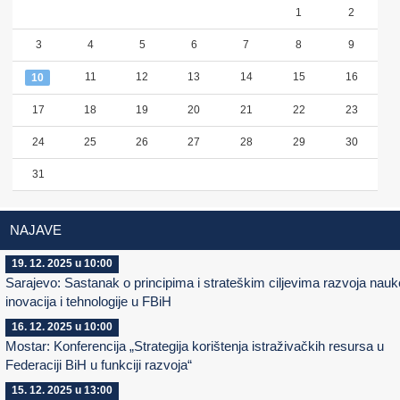
1
2
3
4
5
6
7
8
9
11
12
13
14
15
16
10
17
18
19
20
21
22
23
24
25
26
27
28
29
30
31
NAJAVE
19. 12. 2025 u 10:00
Sarajevo: Sastanak o principima i strateškim ciljevima razvoja nauk
inovacija i tehnologije u FBiH
16. 12. 2025 u 10:00
Mostar: Konferencija „Strategija korištenja istraživačkih resursa u
Federaciji BiH u funkciji razvoja“
15. 12. 2025 u 13:00