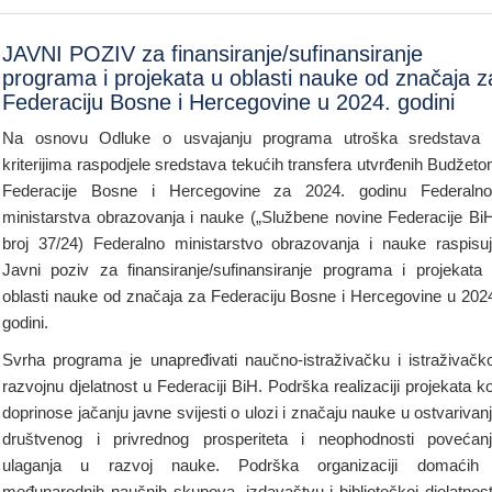
JAVNI POZIV za finansiranje/sufinansiranje
programa i projekata u oblasti nauke od značaja z
Federaciju Bosne i Hercegovine u 2024. godini
Na osnovu Odluke o usvajanju programa utroška sredstava
kriterijima raspodjele sredstava tekućih transfera utvrđenih Budžet
Federacije Bosne i Hercegovine za 2024. godinu Federaln
ministarstva obrazovanja i nauke („Službene novine Federacije Bi
broj 37/24) Federalno ministarstvo obrazovanja i nauke raspisu
Javni poziv za finansiranje/sufinansiranje programa i projekata
oblasti nauke od značaja za Federaciju Bosne i Hercegovine u 202
godini.
Svrha programa je unapređivati naučno-istraživačku i istraživačk
razvojnu djelatnost u Federaciji BiH. Podrška realizaciji projekata ko
doprinose jačanju javne svijesti o ulozi i značaju nauke u ostvarivan
društvenog i privrednog prosperiteta i neophodnosti povećan
ulaganja u razvoj nauke. Podrška organizaciji domaćih 
međunarodnih naučnih skupova, izdavaštvu i bibliotečkoj djelatnost