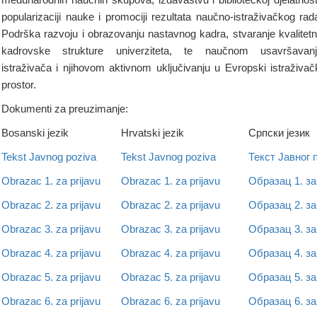
popularizaciji nauke i promociji rezultata naučno-istraživačkog rad
Podrška razvoju i obrazovanju nastavnog kadra, stvaranje kvalitet
kadrovske strukture univerziteta, te naučnom usavršavan
istraživača i njihovom aktivnom uključivanju u Evropski istraživač
prostor.
Dokumenti za preuzimanje:
Bosanski jezik
Hrvatski jezik
Српски језик
Tekst Javnog poziva
Tekst Javnog poziva
Текст Јавног 
Obrazac 1. za prijavu
Obrazac 1. za prijavu
Образац 1. за
Obrazac 2. za prijavu
Obrazac 2. za prijavu
Образац 2. за
Obrazac 3. za prijavu
Obrazac 3. za prijavu
Образац 3. за
Obrazac 4. za prijavu
Obrazac 4. za prijavu
Образац 4. за
Obrazac 5. za prijavu
Obrazac 5. za prijavu
Образац 5. за
Obrazac 6. za prijavu
Obrazac 6. za prijavu
Образац 6. за