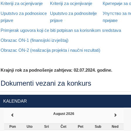
Kriteriji za ocjenjivanje
Kriteriji za ocjenjivanje
Критерији за
Uputstvo za podnosioce
Uputstvo za podnositelje
Упутство за 
prijave
prijave
пријаве
Primjerak ugovora koji će biti potpisan sa korisnikom sredstava
Obrazac ON-1 (finansijski izvještaj)
Obrazac ON-2 (realizacija projekta i naučni rezultati)
Krajnji rok za podnošenje zahtjeva: 02.07.2024. godine.
Dokumenti vezani za konkurs
KALENDAR
August 2026
Pon
Uto
Sri
Čet
Pet
Sub
Ned