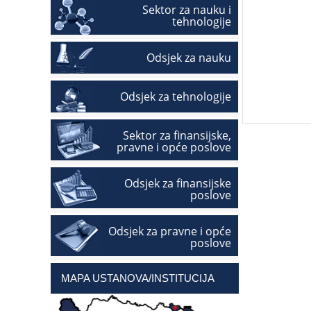
Sektor za nauku i
tehnologije
Odsjek za nauku
Odsjek za tehnologije
Sektor za finansijske,
pravne i opće poslove
Odsjek za finansijske
poslove
Odsjek za pravne i opće
poslove
MAPA USTANOVA/INSTITUCIJA