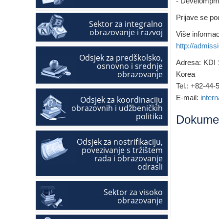
- Develompme
Prijave se p
Sektor za integralno
obrazovanje i razvoj
Više informac
http://admiss
Odsjek za predškolsko,
Adresa: KDI 
osnovno i srednje
obrazovanje
Korea
Tel.: +82-44
E-mail:
inter
Odsjek za koordinaciju
obrazovnih i udžbeničkih
politika
Dokumen
Odsjek za nostrifikaciju,
povezivanje s tržištem
rada i obrazovanje
odrasli
Sektor za visoko
obrazovanje