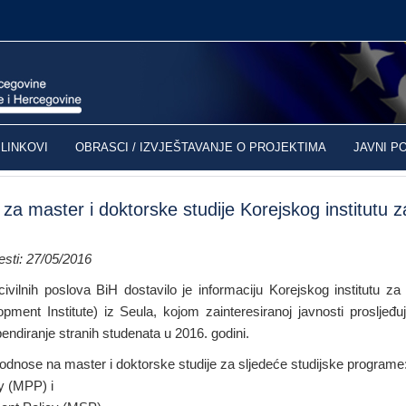
LINKOVI
OBRASCI / IZVJEŠTAVANJE O PROJEKTIMA
JAVNI P
 za master i doktorske studije Korejskog institutu z
sti: 27/05/2016
civilnih poslova BiH dostavilo je informaciju Korejskog institutu za
ment Institute) iz Seula, kojom zainteresiranoj javnosti prosljeđu
pendiranje stranih studenata u 2016. godini.
 odnose na master i doktorske studije za sljedeće studijske programe
cy (MPP) i