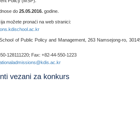
nt Policy (MSP).
odnose do
25.05.2016.
godine.
ija možete pronaći na web stranici:
ions.kdischool.ac.kr
School of Public Policy and Management, 263 Namsejong-ro, 30149
-550-128111220; Fax: +82-44-550-1223
nationaladmissions@kdis.ac.kr
ti vezani za konkurs