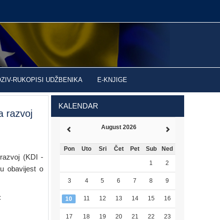
OZIV-RUKOPISI UDŽBENIKA
E-KNJIGE
KALENDAR
a razvoj
August 2026
Pon
Uto
Sri
Čet
Pet
Sub
Ned
 razvoj (KDI -
1
2
ju obavijest o
3
4
5
6
7
8
9
:
11
12
13
14
15
16
10
17
18
19
20
21
22
23