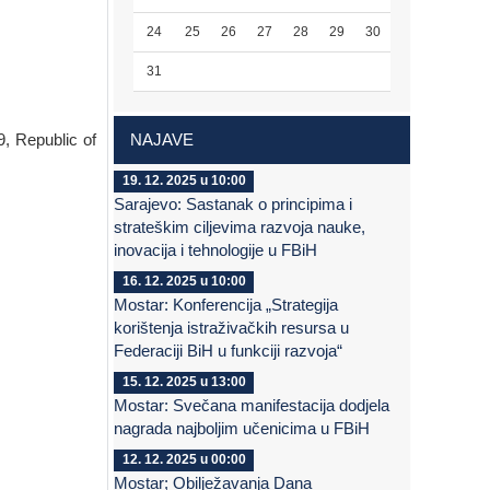
24
25
26
27
28
29
30
31
, Republic of
NAJAVE
19. 12. 2025 u 10:00
Sarajevo: Sastanak o principima i
strateškim ciljevima razvoja nauke,
inovacija i tehnologije u FBiH
16. 12. 2025 u 10:00
Mostar: Konferencija „Strategija
korištenja istraživačkih resursa u
Federaciji BiH u funkciji razvoja“
15. 12. 2025 u 13:00
Mostar: Svečana manifestacija dodjela
nagrada najboljim učenicima u FBiH
12. 12. 2025 u 00:00
Mostar; Obilježavanja Dana