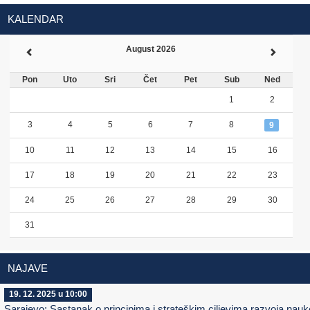
KALENDAR
August 2026
Pon
Uto
Sri
Čet
Pet
Sub
Ned
1
2
3
4
5
6
7
8
9
10
11
12
13
14
15
16
17
18
19
20
21
22
23
24
25
26
27
28
29
30
31
NAJAVE
19. 12. 2025 u 10:00
Sarajevo: Sastanak o principima i strateškim ciljevima razvoja nauk