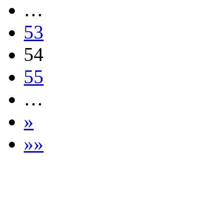
…
53
54
55
…
»
»»