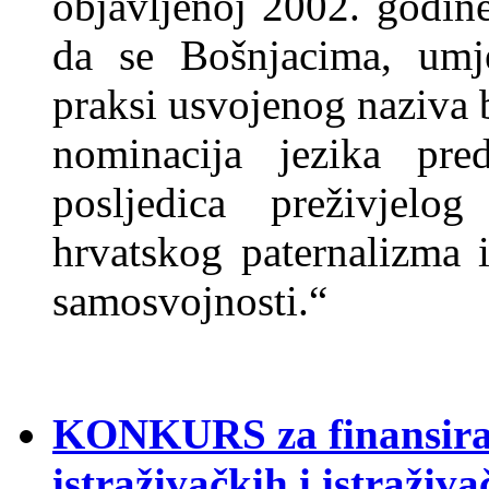
objavljenoj 2002. godine,
da se Bošnjacima, umje
praksi usvojenog naziva 
nominacija jezika pred
posljedica preživjel
hrvatskog paternalizma 
samosvojnosti.“
KONKURS za finansiran
istraživačkih i istraživ