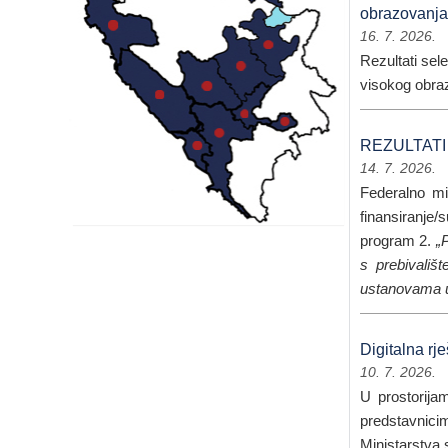
obrazovanja
16. 7. 2026.
Rezultati sele
visokog obra
REZULTATI pr
14. 7. 2026.
Federalno mi
finansiranje/
program 2.
„
s prebivališ
ustanovama u 
Digitalna rj
10. 7. 2026.
U prostorija
predstavnici
Ministarstva 