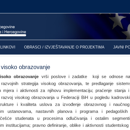
LINKOVI
OBRASCI / IZVJEŠTAVANJE O PROJEKTIMA
JAVNI P
 visoko obrazovanje
isoko obrazovanje
vrši poslove i zadatke koji se odnose na: 
e razvojnih strategija visokog obrazovanja, te predlaganje sistems
h mjera i aktivnosti za njihovu implementaciju; praćenje stanja 
a razvoj visokog obrazovanja u Federaciji BiH u pogledu kadrovskih
strukture i kvaliteta uslova za izvođenje obrazovnog i naučn
kim ustanovama, nastavnih planova i programa i pedagoških
učešće studenata u procesima odlučivanja i ostalim segmen
m institucijama; pravno definiranje, oblike i aktivnosti studentskog 