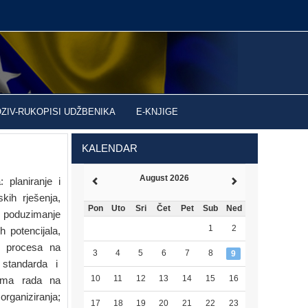
OZIV-RUKOPISI UDŽBENIKA
E-KNJIGE
KALENDAR
August 2026
planiranje i
kih rješenja,
Pon
Uto
Sri
Čet
Pet
Sub
Ned
i poduzimanje
1
2
 potencijala,
og procesa na
3
4
5
6
7
8
9
 standarda i
10
11
12
13
14
15
16
tima rada na
organiziranja;
17
18
19
20
21
22
23