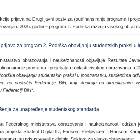
kcije prijava na Drugi javni poziv za (su)finansiranje programa i proje
zovanja u 2026. godini – program 1. Podrška razvoju visokog obrazo
ijava za program 2. Podrška obavljanju studentskih praksi u i
nistarstvo obrazovanja i nauke/znanosti objavljuje Rezultate Jav
sufinansiranje programa i projekata u oblasti visokog obrazovanja u 2
Podrška obavljanju studentskih praksi u inostranstvu, studentima dr
tem na području Federacije BiH, koji studiraju na akreditiranim v
Federaciji BiH“.
ešenja za unapređenje studentskog standarda
ma Federalnog ministarstva obrazovanja i nauke/znanosti održan 
ma projekta Student Digital ID, Farisom Preljevićem i Harisom Kar
sastanku su prisustvovali djelatnici Sektora za visoko obrazovanje.