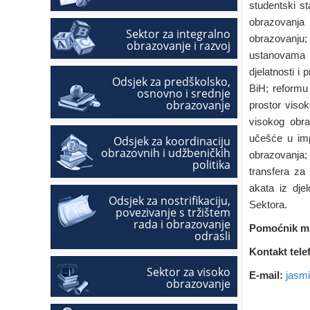
studentski st
obrazovanja
Sektor za integralno
obrazovanju;
obrazovanje i razvoj
ustanovama u 
djelatnosti 
Odsjek za predškolsko,
BiH; reformu
osnovno i srednje
obrazovanje
prostor visok
visokog obra
učešće u imp
Odsjek za koordinaciju
obrazovnih i udžbeničkih
obrazovanja;
politika
transfera za
akata iz dje
Odsjek za nostrifikaciju,
Sektora.
povezivanje s tržištem
rada i obrazovanje
Pomoćnik mi
odrasli
Kontakt tele
Sektor za visoko
E-mail:
jasm
obrazovanje