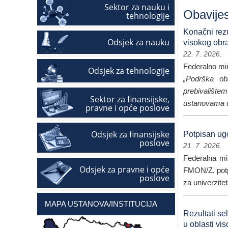
Sektor za nauku i
Obavijes
tehnologije
Konačni rezu
Odsjek za nauku
visokog obr
22. 7. 2026.
Federalno min
Odsjek za tehnologije
„Podrška ob
prebivalište
Sektor za finansijske,
ustanovama u 
pravne i opće poslove
Odsjek za finansijske
Potpisan ug
poslove
21. 7. 2026.
Federalna mi
Odsjek za pravne i opće
FMON/Z, potp
poslove
za univerzite
MAPA USTANOVA/INSTITUCIJA
Rezultati se
u oblasti vi