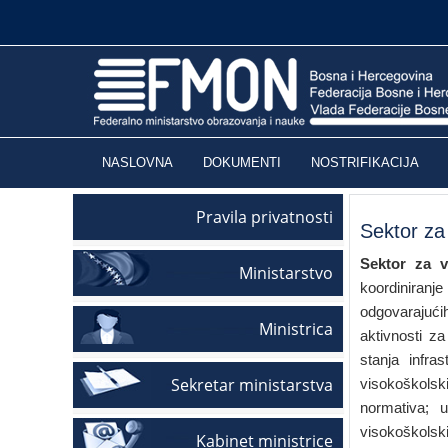
NASLOVNA
DOKUMENTI
NOSTRIFIKACIJA
Pravila privatnosti
Sektor za
Sektor za v
Ministarstvo
koordiniranj
odgovarajući
Ministrica
aktivnosti z
stanja infra
Sekretar ministarstva
visokoškols
normativa; 
visokoškolski
Kabinet ministrice