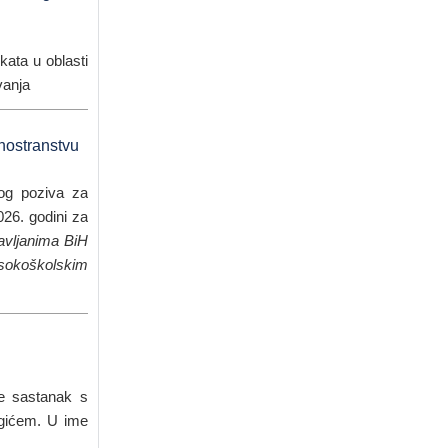
kata u oblasti
vanja
nostranstvu
nog poziva za
026. godini za
žavljanima BiH
isokoškolskim
je sastanak s
agićem. U ime