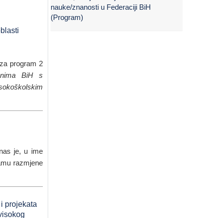
nauke/znanosti u Federaciji BiH
(Program)
blasti
e za program 2
janima BiH s
isokoškolskim
nas je, u ime
ramu razmjene
i projekata
visokog