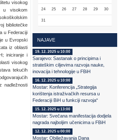
litetu visokog
24
25
26
27
28
29
30
je u visokom
isokoškolskim
31
oj bibliotečke
 u Federaciji
je u Evropski
NAJAVE
ata iz oblasti
19. 12. 2025 u 10:00
 iniciranje i
Sarajevo: Sastanak o principima i
lasti visokog
strateškim ciljevima razvoja nauke,
stava tekućih
inovacija i tehnologije u FBiH
odgovarajućih
16. 12. 2025 u 10:00
z nadležnosti
Mostar: Konferencija „Strategija
korištenja istraživačkih resursa u
Federaciji BiH u funkciji razvoja“
15. 12. 2025 u 13:00
Mostar: Svečana manifestacija dodjela
nagrada najboljim učenicima u FBiH
12. 12. 2025 u 00:00
Mostar; Obilježavanja Dana