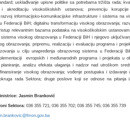
andard; usklađivanje upisne politike sa potrebama tržišta rada; kva
 i akreditaciju visokoškolskih ustanova; prevenciju korupci
 razvoj informacijsko-komunikacijske infrastrukture i sistema na v
Federaciji BiH; digitalnu transformaciju visokog obrazovanja; razv
i pristup relevantnim bazama podataka na visokoškolskim ustanovama
 sistema visokog obrazovanja u Federaciji BiH i njegovo uključivan
og obrazovanja; pripremu, realizaciju i evaluaciju programa i projek
zovanja u cilju unapređenja obrazovnog sistema u Federaciji BiH;
lementaciji evropskih i međunarodnih programa i projekata u ob
 planiranje, analizu efekata ulaganja i nadzor nad utroškom sred
 finansiranje visokog obrazovanja; vođenje postupaka i izdavanje 
lokruga rada Sektora; druge poslove koji se odnose na pitanja i
nistrice: Jasmin Branković
foni Sektora:
036 355 721; 036 355 702; 036 355 745; 036 355 739
in.brankovic@fmon.gov.ba