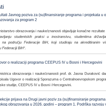
ti
ltati Javnog poziva za (su)finansiranje programa i projekata u o
azovanja za program 2
istarstvo obrazovanja i nauke/znanosti objavljuje konačne rezultat
avljanju studentskih praksi u inostranstvu, studentima državl
m na području Federacije BiH, koji studiraju na akreditiranim v
Federaciji BiH“.
ovor o realizaciji programa CEEPUS IV u Bosni i Hercegovini
nistrica obrazovanja i nauke/znanosti prof. dr. Jasna Duraković da
isala Ugovor o realizaciji Sporazuma o Centralnoevropskom prog
tske studije, CEEPUS IV u Bosni i Hercegovini.
lekcije prijava na Drugi javni poziv za (su)finansiranje programa 
sokog obrazovanja u 2026. godini – program 1. Podrška razvoju 