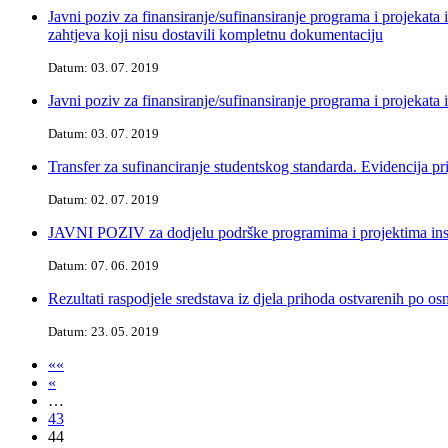
Javni poziv za finansiranje/sufinansiranje programa i projekat
zahtjeva koji nisu dostavili kompletnu dokumentaciju
Datum: 03. 07. 2019
Javni poziv za finansiranje/sufinansiranje programa i projekata
Datum: 03. 07. 2019
Transfer za sufinanciranje studentskog standarda. Evidencija p
Datum: 02. 07. 2019
JAVNI POZIV za dodjelu podrške programima i projektima insti
Datum: 07. 06. 2019
Rezultati raspodjele sredstava iz djela prihoda ostvarenih po o
Datum: 23. 05. 2019
««
«
…
43
44