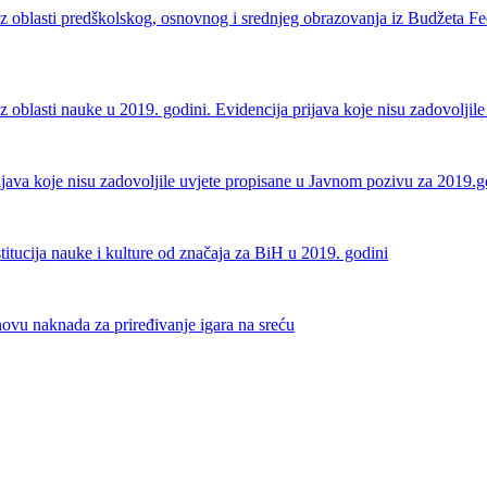
a iz oblasti predškolskog, osnovnog i srednjeg obrazovanja iz Budžeta 
 iz oblasti nauke u 2019. godini. Evidencija prijava koje nisu zadovolji
rijava koje nisu zadovoljile uvjete propisane u Javnom pozivu za 2019.
tucija nauke i kulture od značaja za BiH u 2019. godini
snovu naknada za priređivanje igara na sreću