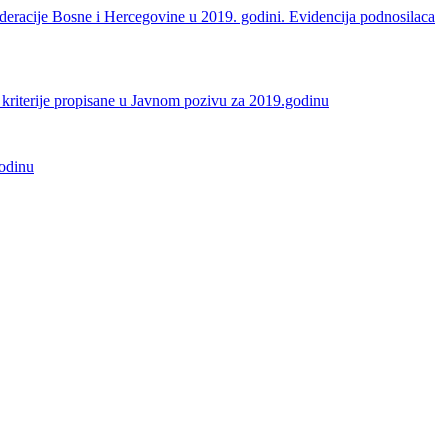
Federacije Bosne i Hercegovine u 2019. godini. Evidencija podnosilaca
le kriterije propisane u Javnom pozivu za 2019.godinu
godinu