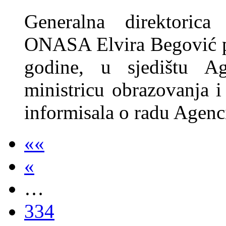
Generalna direktorica
ONASA Elvira Begović pr
godine, u sjedištu Ag
ministricu obrazovanja i
informisala o radu Agenci
««
«
…
334