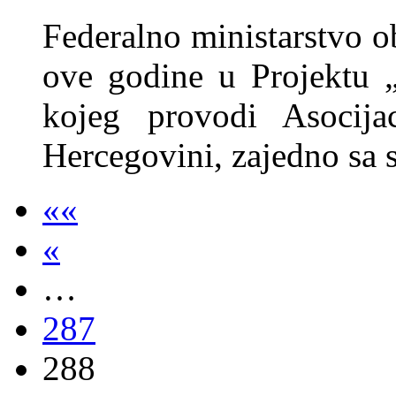
Federalno ministarstvo o
ove godine u Projektu 
kojeg provodi Asocija
Hercegovini, zajedno sa 
««
«
…
287
288