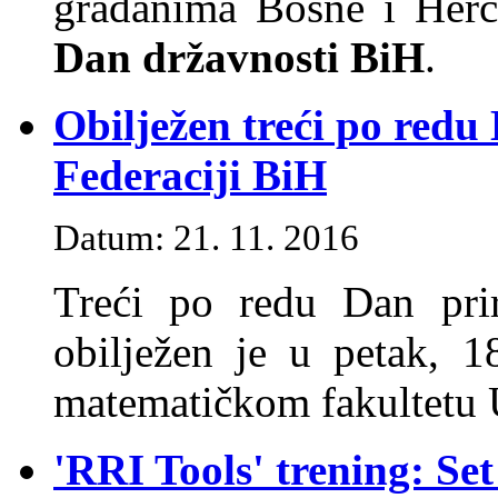
građanima Bosne i Herc
Dan državnosti BiH
.
Obilježen treći po red
Federaciji BiH
Datum: 21. 11. 2016
Treći po redu Dan pri
obilježen je u petak, 1
matematičkom fakultetu U
'RRI Tools' trening: Se